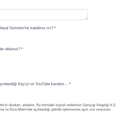
iyat Semineri’ne katıldınız mı?
*
dar oldunuz?
*
yayınlandığı Keçi’yi ve YouTube kanalını…
*
i’ni okudum, anladım. Bu formdaki kişisel verilerimin Günışığı Kitaplığı A.Ş.
tma ve Rıza Metni’nde açıklandığı şekilde işlenmesine açık rıza veriyorum.