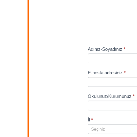
18
Adınız-Soyadınız
*
ees
kayit
formu
E-posta adresiniz
*
Okulunuz/Kurumunuz
*
İl
*