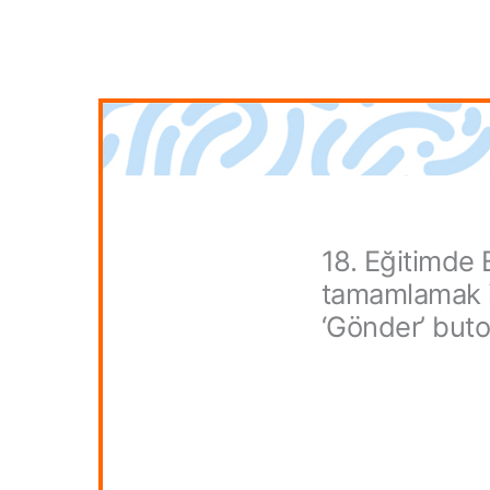
İçeriğe
geç
18. Eğitimde 
tamamlamak iç
‘Gönder’ buto